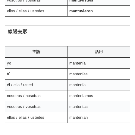
vosotros / vosotras
mantuvisteis
ellos / ellas / ustedes
mantuvieron
線過去形
主語
活用
yo
mantenía
tú
mantenías
él / ella / usted
mantenía
nosotros / nosotras
manteníamos
vosotros / vosotras
manteníais
ellos / ellas / ustedes
mantenían