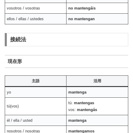
vosotros / vosotras
no mantengáis
ellos / ellas / ustedes
no mantengan
接続法
現在形
主語
活用
yo
mantenga
tú:
mantengas
tú(vos)
vos:
mantengás
él / ella / usted
mantenga
nosotros / nosotras
mantengamos