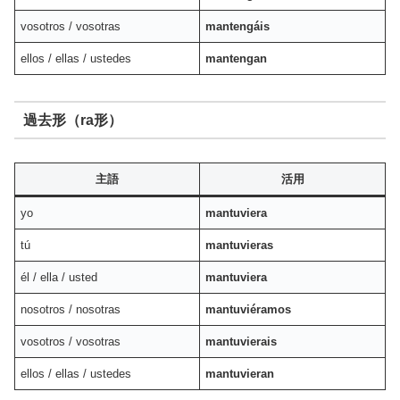
vosotros / vosotras
mantengáis
ellos / ellas / ustedes
mantengan
過去形（ra形）
主語
活用
yo
mantuviera
tú
mantuvieras
él / ella / usted
mantuviera
nosotros / nosotras
mantuviéramos
vosotros / vosotras
mantuvierais
ellos / ellas / ustedes
mantuvieran