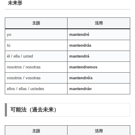
未来形
主語
活用
yo
mantendré
tú
mantendrás
él / ella / usted
mantendrá
nosotros / nosotras
mantendremos
vosotros / vosotras
mantendréis
ellos / ellas / ustedes
mantendrán
可能法（過去未来）
主語
活用