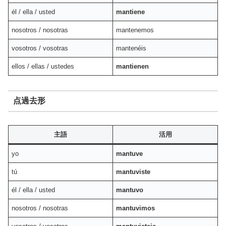
él / ella / usted
mantiene
nosotros / nosotras
mantenemos
vosotros / vosotras
mantenéis
ellos / ellas / ustedes
mantienen
点過去形
主語
活用
yo
mantuve
tú
mantuviste
él / ella / usted
mantuvo
nosotros / nosotras
mantuvimos