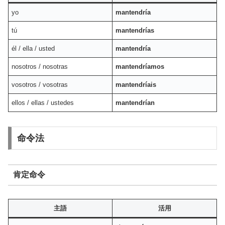
yo
mantendría
tú
mantendrías
él / ella / usted
mantendría
nosotros / nosotras
mantendríamos
vosotros / vosotras
mantendríais
ellos / ellas / ustedes
mantendrían
命令法
肯定命令
主語
活用