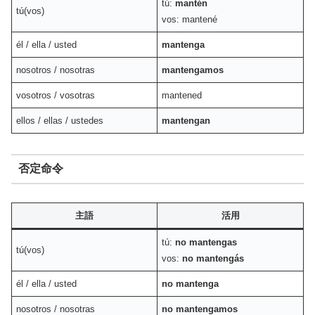
tú:
mantén
tú(vos)
vos: mantené
él / ella / usted
mantenga
nosotros / nosotras
mantengamos
vosotros / vosotras
mantened
ellos / ellas / ustedes
mantengan
否定命令
主語
活用
tú:
no mantengas
tú(vos)
vos:
no mantengás
él / ella / usted
no mantenga
nosotros / nosotras
no mantengamos