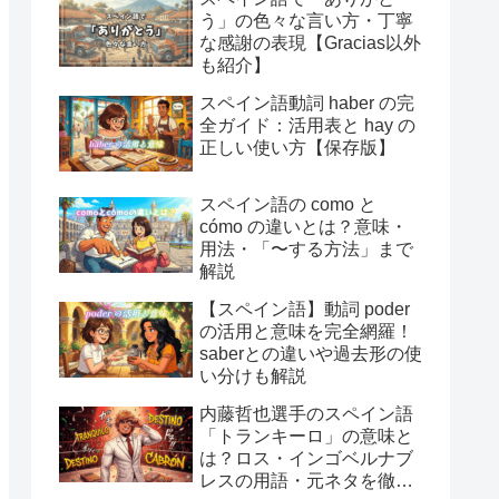
う」の色々な言い方・丁寧
な感謝の表現【Gracias以外
も紹介】
スペイン語動詞 haber の完
全ガイド：活用表と hay の
正しい使い方【保存版】
スペイン語の como と
cómo の違いとは？意味・
用法・「〜する方法」まで
解説
【スペイン語】動詞 poder
の活用と意味を完全網羅！
saberとの違いや過去形の使
い分けも解説
内藤哲也選手のスペイン語
「トランキーロ」の意味と
は？ロス・インゴベルナブ
レスの用語・元ネタを徹底