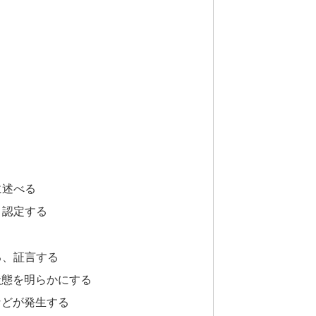
に述べる
・認定する
る、証言する
場・状態を明らかにする
染症などが発生する