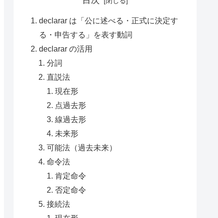
目次
declarar は「公に述べる・正式に決定す
る・申告する」を表す動詞
declarar の活用
分詞
直説法
現在形
点過去形
線過去形
未来形
可能法（過去未来）
命令法
肯定命令
否定命令
接続法
現在形