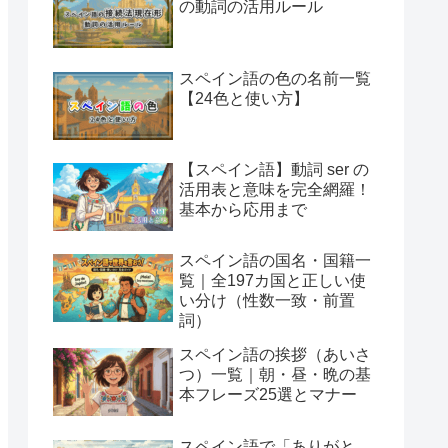
の動詞の活用ルール
スペイン語の色の名前一覧
【24色と使い方】
【スペイン語】動詞 ser の
活用表と意味を完全網羅！
基本から応用まで
スペイン語の国名・国籍一
覧｜全197カ国と正しい使
い分け（性数一致・前置
詞）
スペイン語の挨拶（あいさ
つ）一覧｜朝・昼・晩の基
本フレーズ25選とマナー
スペイン語で「ありがと