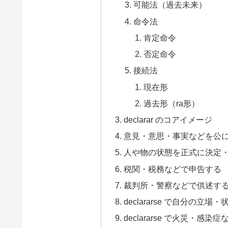
可能法（過去未来）
命令法
肯定命令
否定命令
接続法
現在形
過去形（ra形）
declarar のコアイメージ
意見・意思・事実などを公
人や物の状態を正式に決定
税関・税務などで申告する
裁判所・警察などで供述す
declararse で自分の立
declararse で火災・感