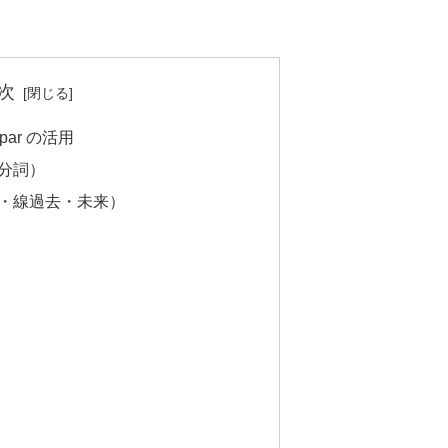
次
par の活用
分詞）
・線過去・未来）