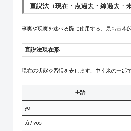
直説法（現在・点過去・線過去・
事実や現実を述べる際に使用する、最も基本
直説法現在形
現在の状態や習慣を表します。中南米の一部で使
主語
yo
tú / vos