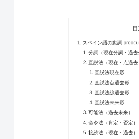
目
スペイン語の動詞 preocu
分詞（現在分詞・過去
直説法（現在・点過去
直説法現在形
直説法点過去形
直説法線過去形
直説法未来形
可能法（過去未来）
命令法（肯定・否定）
接続法（現在・過去）