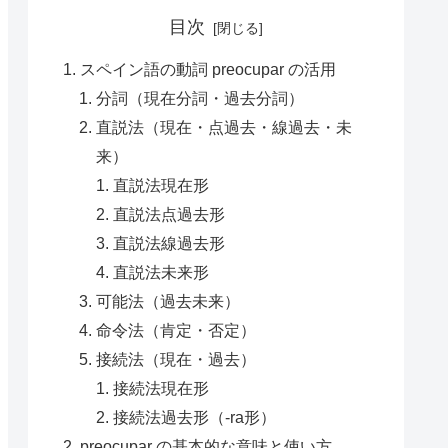
目次
スペイン語の動詞 preocupar の活用
分詞（現在分詞・過去分詞）
直説法（現在・点過去・線過去・未
来）
直説法現在形
直説法点過去形
直説法線過去形
直説法未来形
可能法（過去未来）
命令法（肯定・否定）
接続法（現在・過去）
接続法現在形
接続法過去形（-ra形）
preocupar の基本的な意味と使い方