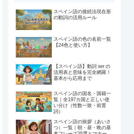
スペイン語の接続法現在形
の動詞の活用ルール
スペイン語の色の名前一覧
【24色と使い方】
【スペイン語】動詞 ser の
活用表と意味を完全網羅！
基本から応用まで
スペイン語の国名・国籍一
覧｜全197カ国と正しい使
い分け（性数一致・前置
詞）
スペイン語の挨拶（あいさ
つ）一覧｜朝・昼・晩の基
本フレーズ25選とマナー