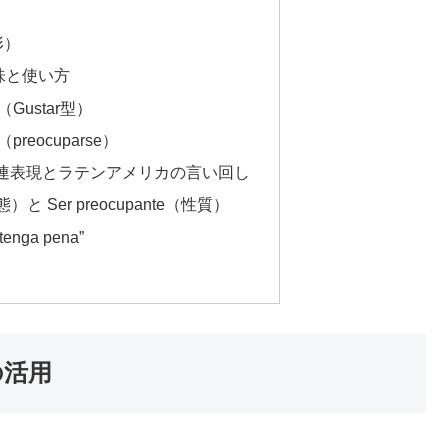
形）
意味と使い方
ustar型）
eocuparse）
連表現とラテンアメリカの言い回し
状態）と Ser preocupante（性質）
nga pena”
の活用