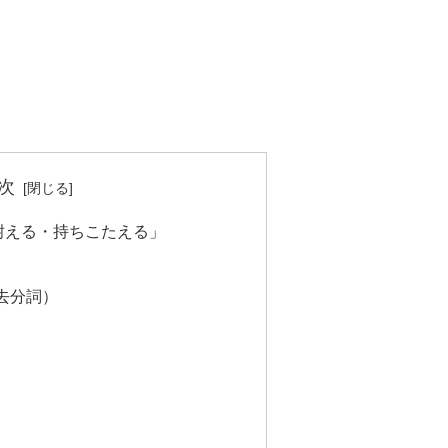
次
る・耐える・持ちこたえる」
去分詞）