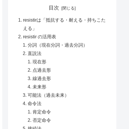
目次
resistirは「抵抗する・耐える・持ちこた
える」
resistir の活用表
分詞（現在分詞・過去分詞）
直説法
現在形
点過去形
線過去形
未来形
可能法（過去未来）
命令法
肯定命令
否定命令
接続法