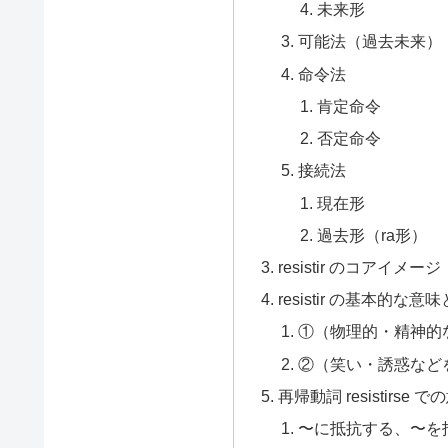
未来形
可能法（過去未来）
命令法
肯定命令
否定命令
接続法
現在形
過去形（ra形）
resistir のコアイ
resistir の基本的な
①（物理的・精神的
②（笑い・誘惑など
再帰動詞 resistirse
〜に抵抗する、〜を拒む（r