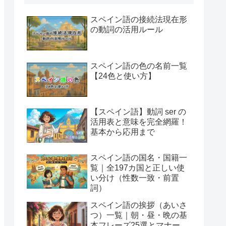
スペイン語の接続法現在形
の動詞の活用ルール
スペイン語の色の名前一覧
【24色と使い方】
【スペイン語】動詞 ser の
活用表と意味を完全網羅！
基本から応用まで
スペイン語の国名・国籍一
覧｜全197カ国と正しい使
い分け（性数一致・前置
詞）
スペイン語の挨拶（あいさ
つ）一覧｜朝・昼・晩の基
本フレーズ25選とマナー