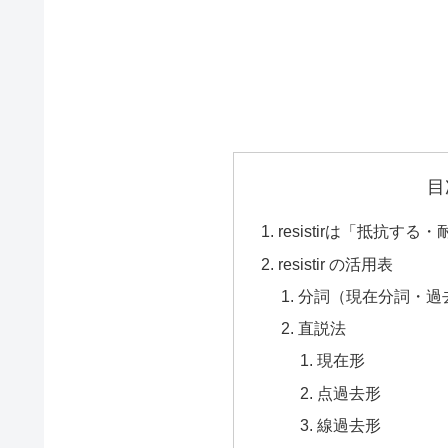
目
resistirは「抵抗す
resistir の活用表
分詞（現在分詞・過
直説法
現在形
点過去形
線過去形