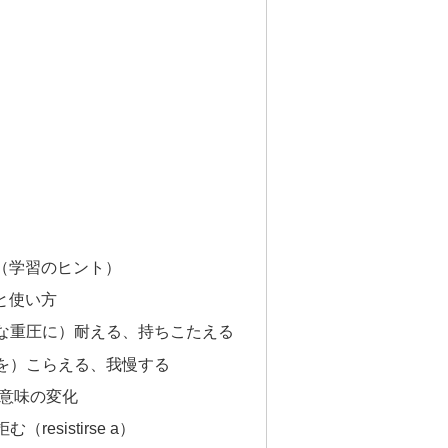
メージ（学習のヒント）
意味と使い方
な重圧に）耐える、持ちこたえる
を）こらえる、我慢する
 での意味の変化
esistirse a）