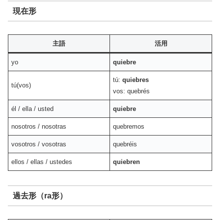
現在形
主語
活用
yo
quiebre
tú:
quiebres
tú(vos)
vos: quebrés
él / ella / usted
quiebre
nosotros / nosotras
quebremos
vosotros / vosotras
quebréis
ellos / ellas / ustedes
quiebren
過去形（ra形）