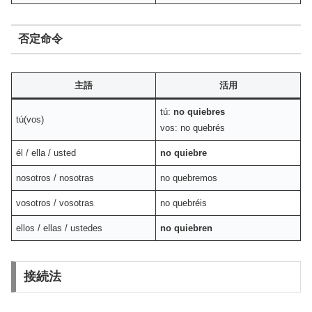
否定命令
主語
活用
tú:
no quiebres
tú(vos)
vos: no quebrés
él / ella / usted
no quiebre
nosotros / nosotras
no quebremos
vosotros / vosotras
no quebréis
ellos / ellas / ustedes
no quiebren
接続法