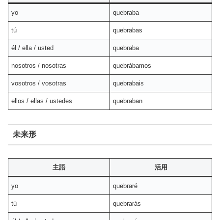
yo
quebraba
tú
quebrabas
él / ella / usted
quebraba
nosotros / nosotras
quebrábamos
vosotros / vosotras
quebrabais
ellos / ellas / ustedes
quebraban
未来形
主語
活用
yo
quebraré
tú
quebrarás