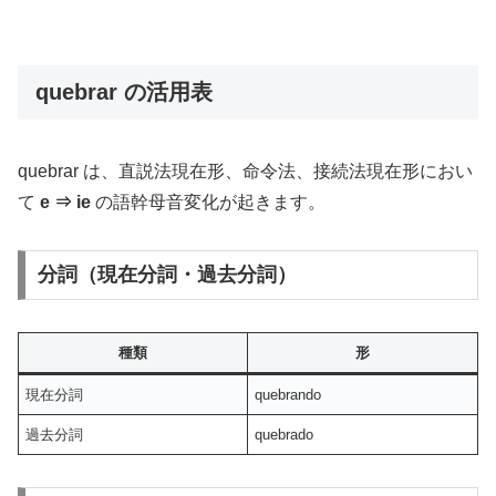
quebrar の活用表
quebrar は、直説法現在形、命令法、接続法現在形におい
て
e ⇒ ie
の語幹母音変化が起きます。
分詞（現在分詞・過去分詞）
種類
形
現在分詞
quebrando
過去分詞
quebrado