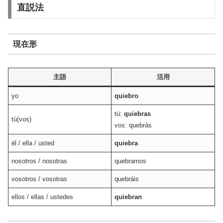
直説法
現在形
主語
活用
yo
quiebro
tú:
quiebras
tú(vos)
vos: quebrás
él / ella / usted
quiebra
nosotros / nosotras
quebramos
vosotros / vosotras
quebráis
ellos / ellas / ustedes
quiebran