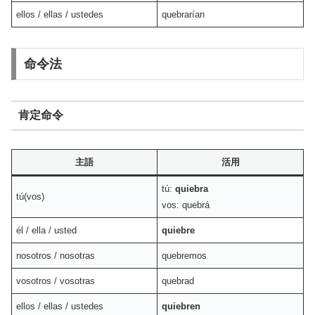
ellos / ellas / ustedes
quebrarían
命令法
肯定命令
主語
活用
tú:
quiebra
tú(vos)
vos: quebrá
él / ella / usted
quiebre
nosotros / nosotras
quebremos
vosotros / vosotras
quebrad
ellos / ellas / ustedes
quiebren