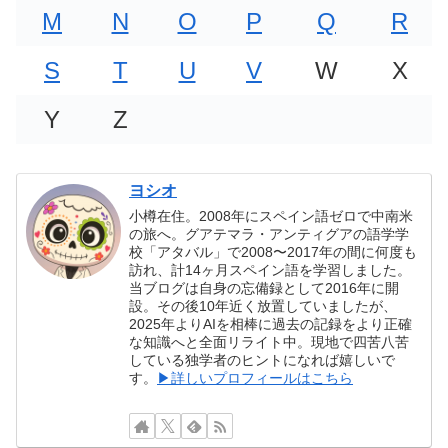
M
N
O
P
Q
R
S
T
U
V
W
X
Y
Z
ヨシオ
小樽在住。2008年にスペイン語ゼロで中南米
の旅へ。グアテマラ・アンティグアの語学学
校「アタバル」で2008〜2017年の間に何度も
訪れ、計14ヶ月スペイン語を学習しました。
当ブログは自身の忘備録として2016年に開
設。その後10年近く放置していましたが、
2025年よりAIを相棒に過去の記録をより正確
な知識へと全面リライト中。現地で四苦八苦
している独学者のヒントになれば嬉しいで
す。
▶詳しいプロフィールはこちら