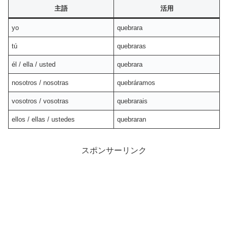
主語
活用
yo
quebrara
tú
quebraras
él / ella / usted
quebrara
nosotros / nosotras
quebráramos
vosotros / vosotras
quebrarais
ellos / ellas / ustedes
quebraran
スポンサーリンク