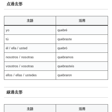
点過去形
主語
活用
yo
quebré
tú
quebraste
él / ella / usted
quebró
nosotros / nosotras
quebramos
vosotros / vosotras
quebrasteis
ellos / ellas / ustedes
quebraron
線過去形
主語
活用