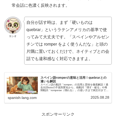
常会話に色濃く反映されます。
自分が話す時は、まず「硬いものは
quebrar」というラテンアメリカの基準で使
ヨシオ
ってみて大丈夫です。「スペインやアルゼン
チンでは romper をよく使うんだな」と頭の
片隅に置いておくだけで、ネイティブとの会
話でも違和感なく対応できますよ。
スペイン語romperの意味と活用！quebrarとの
違いも解説
スペイン語の動詞「romper」の活用と意味を徹底解説！過
去分詞rotoの不規則変化から、他動詞「壊す・破る」や再
帰動詞「romperse（壊れる）」の使い方まで例文付きで紹
介。中南米（グアテマラ等）で重要な類義語「quebrar」
との違いも分かりやすく解説します。
2025.08.28
spanish-lang.com
スポンサーリンク