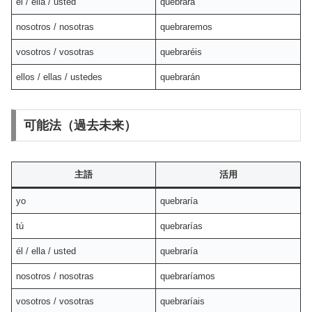
él / ella / usted
quebrará
nosotros / nosotras
quebraremos
vosotros / vosotras
quebraréis
ellos / ellas / ustedes
quebrarán
可能法（過去未来）
主語
活用
yo
quebraría
tú
quebrarías
él / ella / usted
quebraría
nosotros / nosotras
quebraríamos
vosotros / vosotras
quebraríais