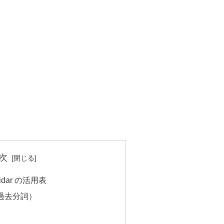
次
dar の活用表
過去分詞）