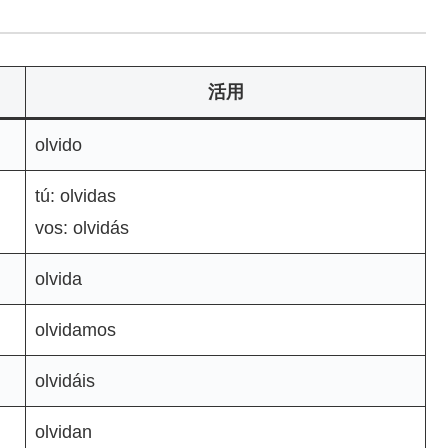
活用
olvido
tú: olvidas
vos: olvidás
olvida
olvidamos
olvidáis
olvidan