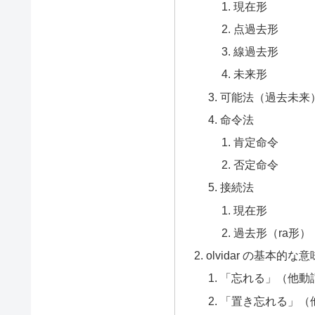
現在形
点過去形
線過去形
未来形
可能法（過去未来
命令法
肯定命令
否定命令
接続法
現在形
過去形（ra形）
olvidar の基本的
「忘れる」（他動
「置き忘れる」（