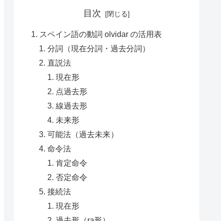
目次
スペイン語の動詞 olvidar の活用表
分詞（現在分詞・過去分詞）
直説法
現在形
点過去形
線過去形
未来形
可能法（過去未来）
命令法
肯定命令
否定命令
接続法
現在形
過去形（ra形）