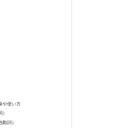
）
な意味や使い方
詞）
他動詞）