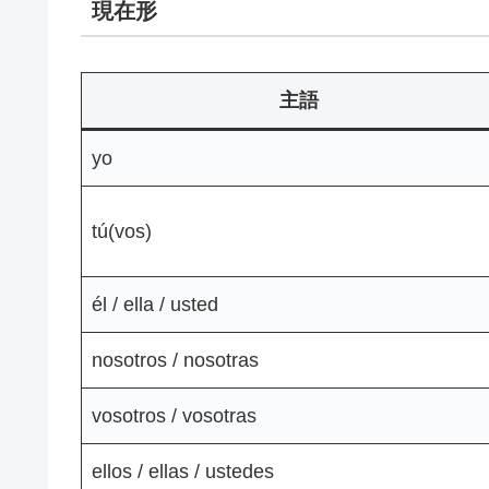
現在形
主語
yo
tú(vos)
él / ella / usted
nosotros / nosotras
vosotros / vosotras
ellos / ellas / ustedes