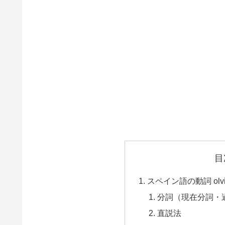
目
スペイン語の動詞 olvi
分詞（現在分詞・
直説法