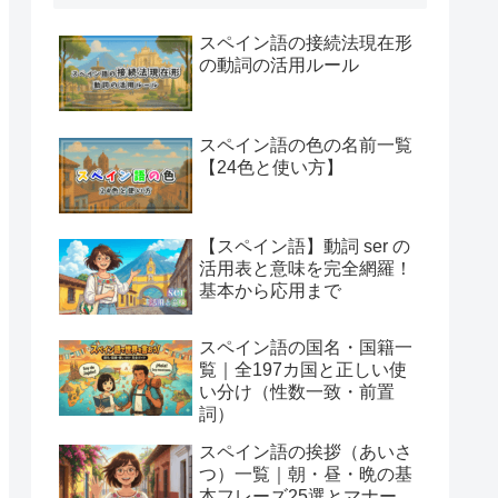
スペイン語の接続法現在形
の動詞の活用ルール
スペイン語の色の名前一覧
【24色と使い方】
【スペイン語】動詞 ser の
活用表と意味を完全網羅！
基本から応用まで
スペイン語の国名・国籍一
覧｜全197カ国と正しい使
い分け（性数一致・前置
詞）
スペイン語の挨拶（あいさ
つ）一覧｜朝・昼・晩の基
本フレーズ25選とマナー