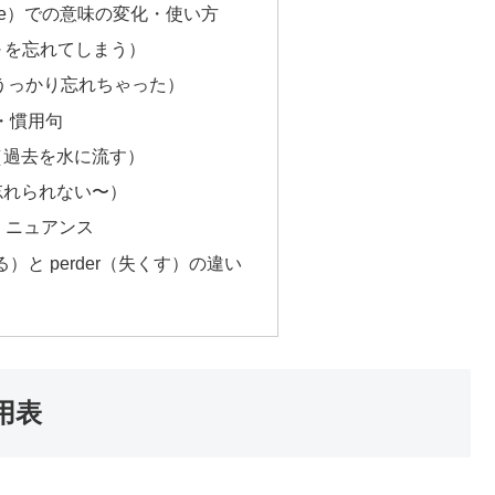
e）での意味の変化・使い方
 ～（～を忘れてしまう）
ó ～（うっかり忘れちゃった）
語・慣用句
sado（過去を水に流す）
dar（忘れられない〜）
・ニュアンス
れる）と perder（失くす）の違い
活用表