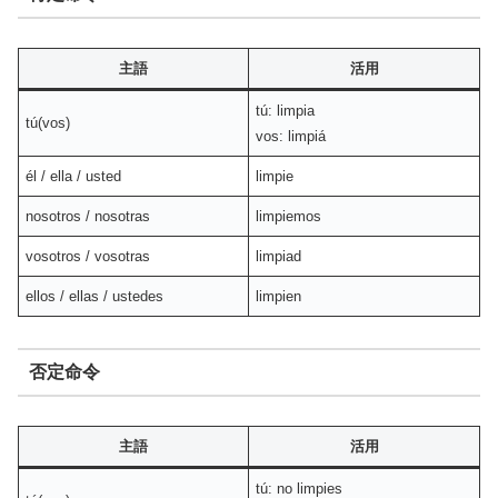
主語
活用
tú: limpia
tú(vos)
vos: limpiá
él / ella / usted
limpie
nosotros / nosotras
limpiemos
vosotros / vosotras
limpiad
ellos / ellas / ustedes
limpien
否定命令
主語
活用
tú: no limpies