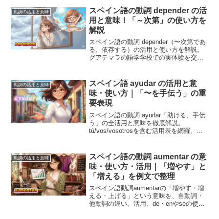
認める」ニュアンスがあります。
スペイン語の動詞 depender の活
動詞の活用と意味
用と意味！「～次第」の使い方を
解説
スペイン語の動詞 depender（〜次第であ
る、依存する）の活用と使い方を解説。
グアテマラの語学学校での実体験を交
え、日常会話でよく使われる
「Depende」や「depender de 〇〇」を例
文付きで紹介します。コアイメージを掴
スペイン語 ayudar の活用と意
動詞の活用と意味
んで、前置詞 de や接続法を伴う表現の基
味・使い方｜「〜を手伝う」の重
本を学びましょう。
要表現
スペイン語の動詞 ayudar「助ける、手伝
う」の全活用と意味を徹底解説。
tú/vos/vosotrosを含む活用表を網羅。重
要構文「ayudar a + 不定詞」や、迷いや
すい「目的語はloかleか」の文法的な使い
分け、頻出熟語まで、学習者が躓きやす
スペイン語の動詞 aumentar の意
動詞の活用と意味
いポイントを整理しました。
味・使い方・活用｜「増やす」と
「増える」を例文で整理
スペイン語動詞aumentarの「増やす・増
える・上げる」という意味を、自動詞・
他動詞の違い、活用、de・enやseの使い
方、例文、類義語との比較とともに解説