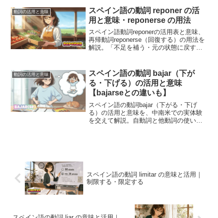
します。
スペイン語の動詞 reponer の活
動詞の活用と意味
用と意味・reponerse の用法
スペイン語動詞reponerの活用表と意味、
再帰動詞reponerse（回復する）の用法を
解説。「不足を補う・元の状態に戻す」
というコアイメージを軸に、学習者が混
同しやすいcambiar（交換する）や
devolver（返す）との違いを論理的に整
スペイン語の動詞 bajar（下が
動詞の活用と意味
理しました。不規則変化の活用表と実用
る・下げる）の活用と意味
的な例文付き。
【bajarseとの違いも】
スペイン語の動詞bajar（下がる・下げ
る）の活用と意味を、中南米での実体験
を交えて解説。自動詞と他動詞の使い分
けや、初学者がつまずきやすい再帰動詞
bajarse（乗り物から降りる）との違い、
日常会話で頻出する便利な熟語まで網羅
しています。
スペイン語の動詞 limitar の意味と活用｜
制限する・限定する
スペイン語の動詞 liar の意味と活用｜