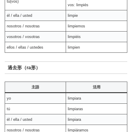
tú(vos)
vos: limpiés
él / ella / usted
limpie
nosotros / nosotras
limpiemos
vosotros / vosotras
limpiéis
ellos / ellas / ustedes
limpien
過去形（ra形）
主語
活用
yo
limpiara
tú
limpiaras
él / ella / usted
limpiara
nosotros / nosotras
limpiáramos