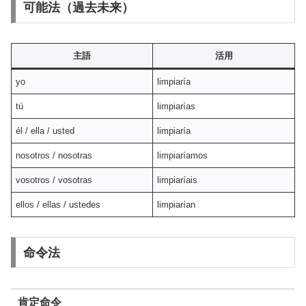
可能法（過去未来）
主語
活用
yo
limpiaría
tú
limpiarías
él / ella / usted
limpiaría
nosotros / nosotras
limpiaríamos
vosotros / vosotras
limpiaríais
ellos / ellas / ustedes
limpiarían
命令法
肯定命令