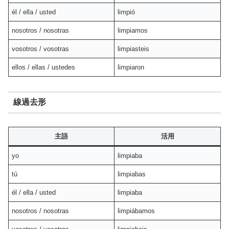
él / ella / usted
limpió
nosotros / nosotras
limpiamos
vosotros / vosotras
limpiasteis
ellos / ellas / ustedes
limpiaron
線過去形
主語
活用
yo
limpiaba
tú
limpiabas
él / ella / usted
limpiaba
nosotros / nosotras
limpiábamos