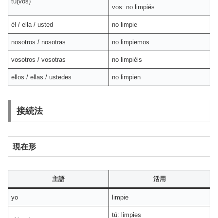
tú(vos)
vos: no limpiés
él / ella / usted
no limpie
nosotros / nosotras
no limpiemos
vosotros / vosotras
no limpiéis
ellos / ellas / ustedes
no limpien
接続法
現在形
主語
活用
yo
limpie
tú: limpies