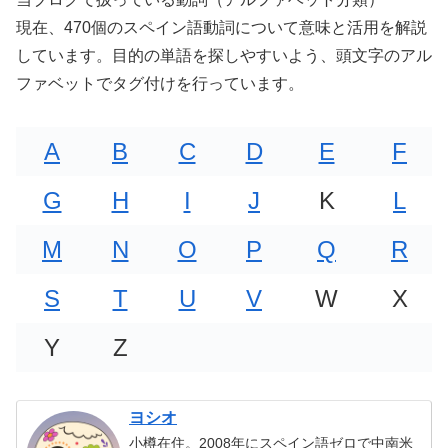
現在、470個のスペイン語動詞について意味と活用を解説
しています。目的の単語を探しやすいよう、頭文字のアル
ファベットでタグ付けを行っています。
A
B
C
D
E
F
G
H
I
J
K
L
M
N
O
P
Q
R
S
T
U
V
W
X
Y
Z
ヨシオ
小樽在住。2008年にスペイン語ゼロで中南米