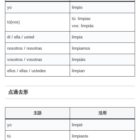
yo
limpio
tú: limpias
tú(vos)
vos: limpiás
él / ella / usted
limpia
nosotros / nosotras
limpiamos
vosotros / vosotras
limpiáis
ellos / ellas / ustedes
limpian
点過去形
主語
活用
yo
limpié
tú
limpiaste