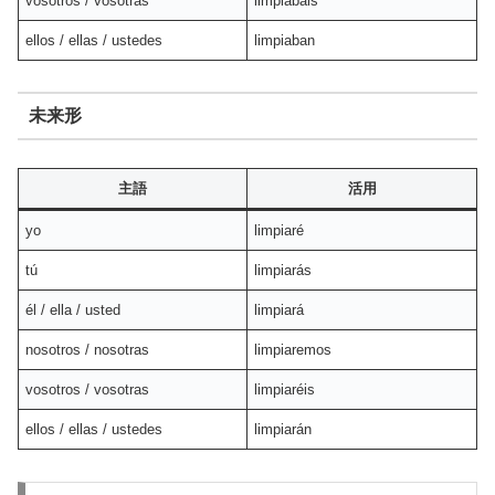
vosotros / vosotras
limpiabais
ellos / ellas / ustedes
limpiaban
未来形
主語
活用
yo
limpiaré
tú
limpiarás
él / ella / usted
limpiará
nosotros / nosotras
limpiaremos
vosotros / vosotras
limpiaréis
ellos / ellas / ustedes
limpiarán