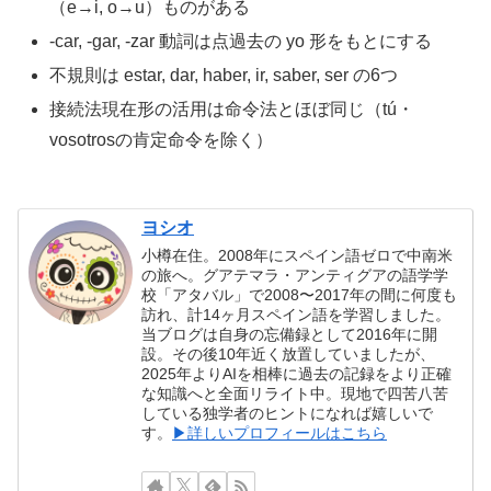
（e→i, o→u）ものがある
-car, -gar, -zar 動詞は点過去の yo 形をもとにする
不規則は estar, dar, haber, ir, saber, ser の6つ
接続法現在形の活用は命令法とほぼ同じ（tú・
vosotrosの肯定命令を除く）
ヨシオ
小樽在住。2008年にスペイン語ゼロで中南米
の旅へ。グアテマラ・アンティグアの語学学
校「アタバル」で2008〜2017年の間に何度も
訪れ、計14ヶ月スペイン語を学習しました。
当ブログは自身の忘備録として2016年に開
設。その後10年近く放置していましたが、
2025年よりAIを相棒に過去の記録をより正確
な知識へと全面リライト中。現地で四苦八苦
している独学者のヒントになれば嬉しいで
す。
▶詳しいプロフィールはこちら