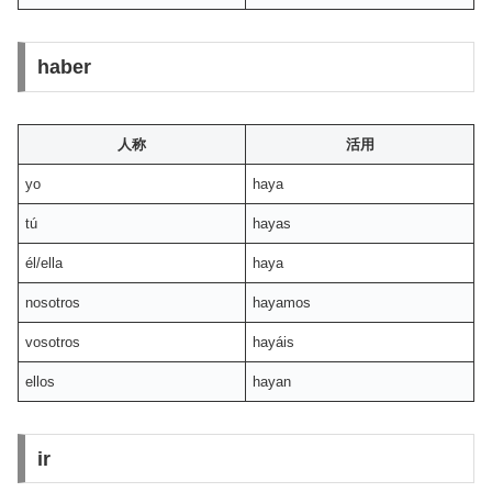
haber
人称
活用
yo
haya
tú
hayas
él/ella
haya
nosotros
hayamos
vosotros
hayáis
ellos
hayan
ir