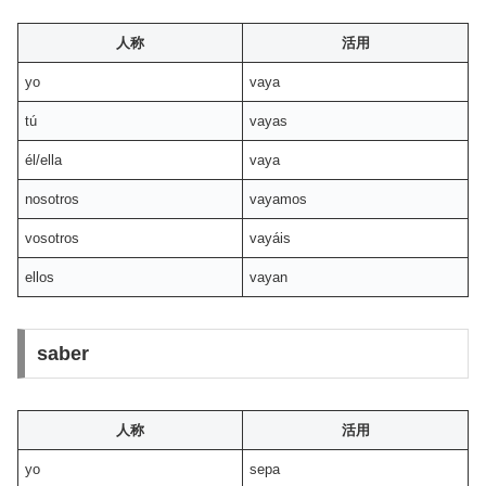
人称
活用
yo
vaya
tú
vayas
él/ella
vaya
nosotros
vayamos
vosotros
vayáis
ellos
vayan
saber
人称
活用
yo
sepa