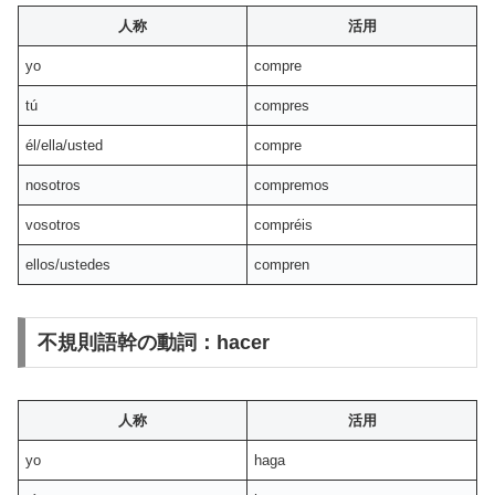
人称
活用
yo
compre
tú
compres
él/ella/usted
compre
nosotros
compremos
vosotros
compréis
ellos/ustedes
compren
不規則語幹の動詞：hacer
人称
活用
yo
haga