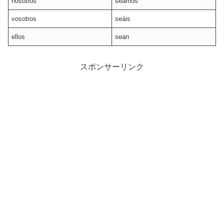
nosotros
seamos
vosotros
seáis
ellos
sean
スポンサーリンク