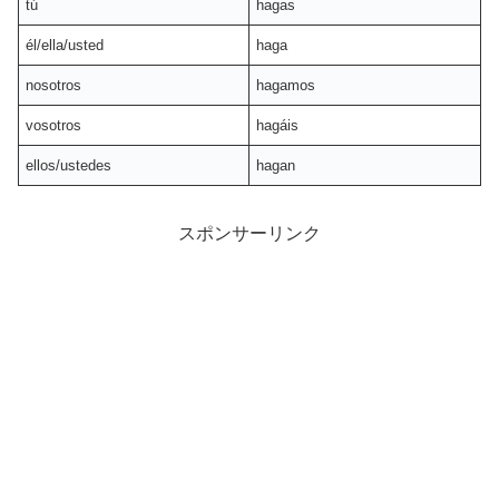
tú
hagas
él/ella/usted
haga
nosotros
hagamos
vosotros
hagáis
ellos/ustedes
hagan
スポンサーリンク