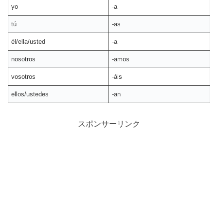
yo
-a
tú
-as
él/ella/usted
-a
nosotros
-amos
vosotros
-áis
ellos/ustedes
-an
スポンサーリンク