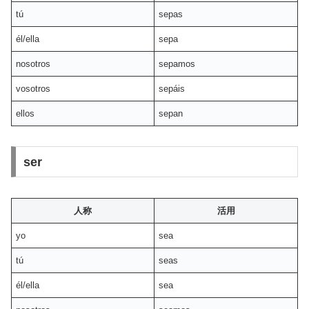
tú
sepas
él/ella
sepa
nosotros
sepamos
vosotros
sepáis
ellos
sepan
ser
人称
活用
yo
sea
tú
seas
él/ella
sea