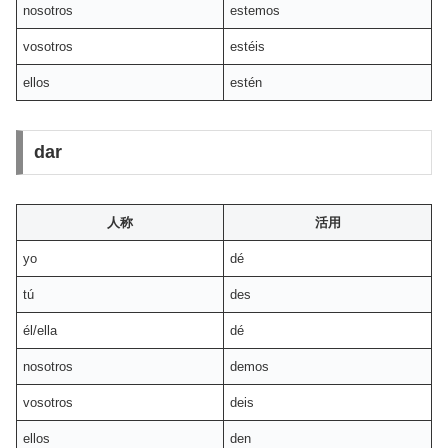
nosotros
estemos
vosotros
estéis
ellos
estén
dar
人称
活用
yo
dé
tú
des
él/ella
dé
nosotros
demos
vosotros
deis
ellos
den