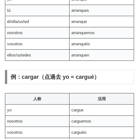
tú
arranques
él/ella/usted
arranque
nosotros
arranquemos
vosotros
arranquéis
ellos/ustedes
arranquen
例：cargar（点過去 yo = cargué）
人称
活用
yo
cargue
nosotros
carguemos
vosotros
carguéis