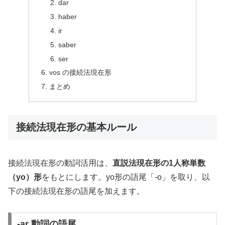
dar
haber
ir
saber
ser
vos の接続法現在形
まとめ
接続法現在形の基本ルール
接続法現在形の動詞活用は、
直説法現在形の1人称単数
（yo）形
をもとにします。yo形の語尾「-o」を取り、以
下の接続法現在形の語尾を加えます。
-ar 動詞の語尾