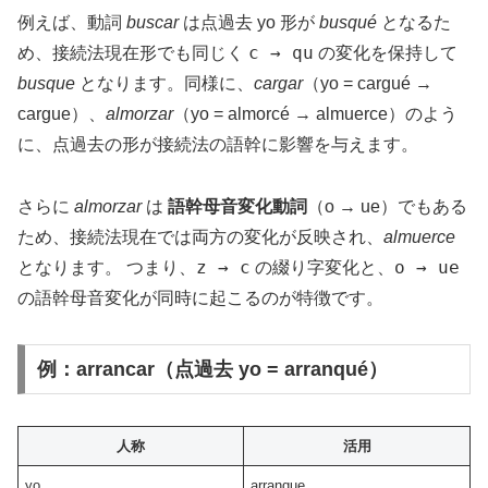
例えば、動詞
buscar
は点過去 yo 形が
busqué
となるた
c → qu
め、接続法現在形でも同じく
の変化を保持して
busque
となります。同様に、
cargar
（yo = cargué →
cargue）、
almorzar
（yo = almorcé → almuerce）のよう
に、点過去の形が接続法の語幹に影響を与えます。
さらに
almorzar
は
語幹母音変化動詞
（o → ue）でもある
ため、接続法現在では両方の変化が反映され、
almuerce
z → c
o → ue
となります。 つまり、
の綴り字変化と、
の語幹母音変化が同時に起こるのが特徴です。
例：arrancar（点過去 yo = arranqué）
人称
活用
yo
arranque