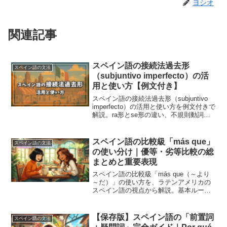
ヨシオ
関連記事
スペイン語の接続法過去形
スペイン語の文法
（subjuntivo imperfecto）の活
用と使い方【例文付き】
スペイン語の接続法過去形（subjuntivo
imperfecto）の活用と使い方を例文付きで
解説。ra形とse形の違い、不規則動詞一
覧、時制の一致や仮定などB1〜B2で必須
のポイントをわかりやすくまとめまし
た。
スペイン語の比較級「más que」
スペイン語の文法
の使い分け｜優等・劣等比較の総
まとめと重要表現
スペイン語の比較級「más que（～より
～だ）」の使い方を、ラテンアメリカの
スペイン語の視点から解説。基本ルール
から、間違いやすい「数字の比較」、頻
出の「不規則変化（mejor/mayor）」ま
で、豊富な例文とともに分かりやすくま
【保存版】スペイン語の「前置詞
スペイン語の文法
とめました。