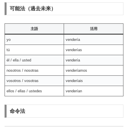
可能法（過去未来）
主語
活用
yo
vendería
tú
venderías
él / ella / usted
vendería
nosotros / nosotras
venderíamos
vosotros / vosotras
venderíais
ellos / ellas / ustedes
venderían
命令法