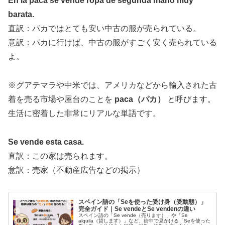
En la paca se vende ropa de segunda mano muy
barata.
直訳：パカではとても安い中古の服が売られている。
意訳：パカに行けば、中古の服がすごく安く売られている
よ。
※グアテマラや中米では、アメリカなどから輸入された古
着を売る市場や屋台のことを
paca（パカ）
と呼びます。
生活に密着した非常にリアルな単語です。
Se vende esta casa.
直訳：この家は売られます。
意訳：売家（不動産広告などの掲示）
スペイン語の「Seを使った受け身（受動態）」
完全ガイド｜Se vendeとSe vendenの違い
スペイン語の「Se vende（売ります）」や「Se
alquila（貸します）」など、街中で見かける「Seを使った