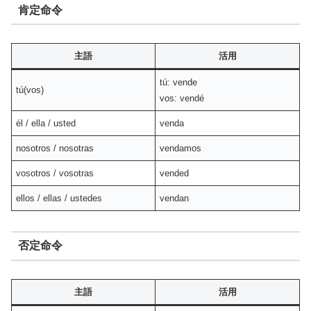
肯定命令
主語
活用
tú: vende
tú(vos)
vos: vendé
él / ella / usted
venda
nosotros / nosotras
vendamos
vosotros / vosotras
vended
ellos / ellas / ustedes
vendan
否定命令
主語
活用