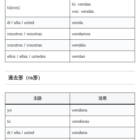
tú: vendas
tú(vos)
vos: vendás
él / ella / usted
venda
nosotros / nosotras
vendamos
vosotros / vosotras
vendáis
ellos / ellas / ustedes
vendan
過去形（ra形）
主語
活用
yo
vendiera
tú
vendieras
él / ella / usted
vendiera