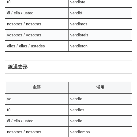
tú
vendiste
él / ella / usted
vendió
nosotros / nosotras
vendimos
vosotros / vosotras
vendisteis
ellos / ellas / ustedes
vendieron
線過去形
主語
活用
yo
vendía
tú
vendías
él / ella / usted
vendía
nosotros / nosotras
vendíamos