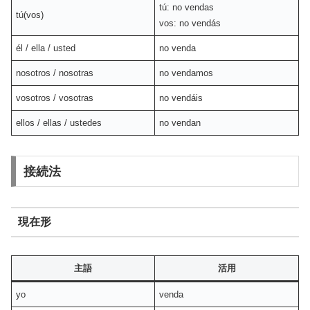
tú: no vendas
tú(vos)
vos: no vendás
él / ella / usted
no venda
nosotros / nosotras
no vendamos
vosotros / vosotras
no vendáis
ellos / ellas / ustedes
no vendan
接続法
現在形
主語
活用
yo
venda