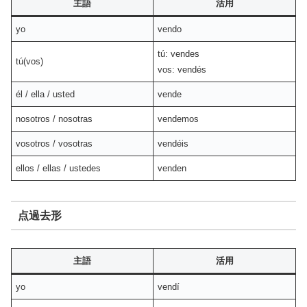
主語
活用
yo
vendo
tú: vendes
tú(vos)
vos: vendés
él / ella / usted
vende
nosotros / nosotras
vendemos
vosotros / vosotras
vendéis
ellos / ellas / ustedes
venden
点過去形
主語
活用
yo
vendí