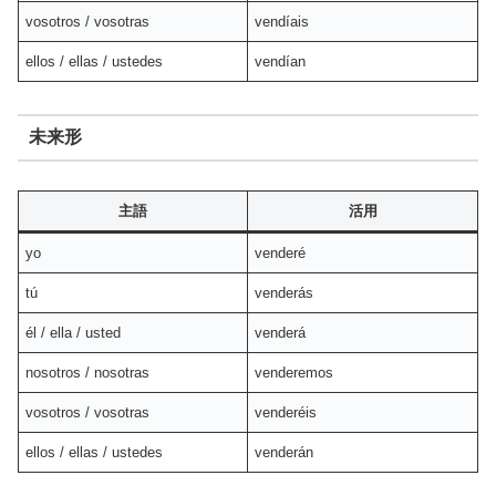
vosotros / vosotras
vendíais
ellos / ellas / ustedes
vendían
未来形
主語
活用
yo
venderé
tú
venderás
él / ella / usted
venderá
nosotros / nosotras
venderemos
vosotros / vosotras
venderéis
ellos / ellas / ustedes
venderán