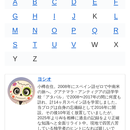
A
B
C
D
E
F
G
H
I
J
K
L
M
N
O
P
Q
R
S
T
U
V
W
X
Y
Z
ヨシオ
小樽在住。2008年にスペイン語ゼロで中南米
の旅へ。グアテマラ・アンティグアの語学学
校「アタバル」で2008〜2017年の間に何度も
訪れ、計14ヶ月スペイン語を学習しました。
当ブログは自身の忘備録として2016年に開
設。その後10年近く放置していましたが、
2025年よりAIを相棒に過去の記録をより正確
な知識へと全面リライト中。現地で四苦八苦
している独学者のヒントになれば嬉しいで