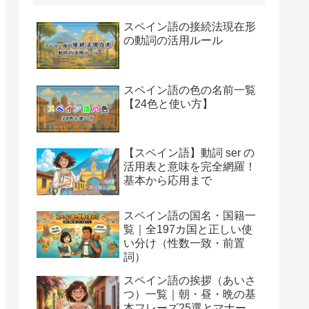
スペイン語の接続法現在形
の動詞の活用ルール
スペイン語の色の名前一覧
【24色と使い方】
【スペイン語】動詞 ser の
活用表と意味を完全網羅！
基本から応用まで
スペイン語の国名・国籍一
覧｜全197カ国と正しい使
い分け（性数一致・前置
詞）
スペイン語の挨拶（あいさ
つ）一覧｜朝・昼・晩の基
本フレーズ25選とマナー