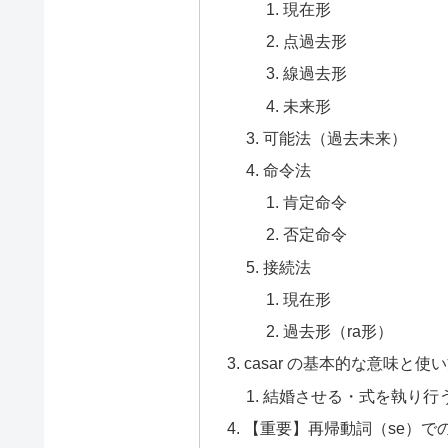
現在形
点過去形
線過去形
未来形
可能法（過去未来）
命令法
肯定命令
否定命令
接続法
現在形
過去形（ra形）
casar の基本的な意味と使
結婚させる・式を執り行
【重要】再帰動詞（se）での意