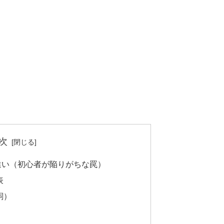
次
e」の違い（初心者が陥りがちな罠）
表
詞）