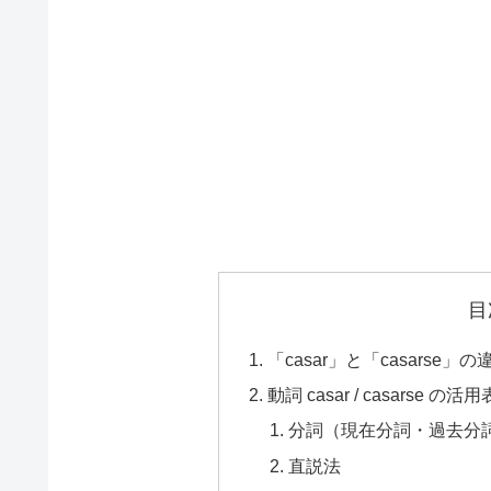
目
「casar」と「casars
動詞 casar / casarse の活用
分詞（現在分詞・過去分
直説法