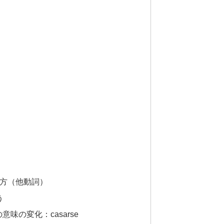
い方（他動詞）
う
味の変化：casarse