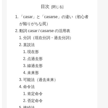
目次
「casar」と「casarse」の違い（初心者
が陥りがちな罠）
動詞 casar / casarse の活用表
分詞（現在分詞・過去分詞）
直説法
現在形
点過去形
線過去形
未来形
可能法（過去未来）
命令法
肯定命令
否定命令
接続法