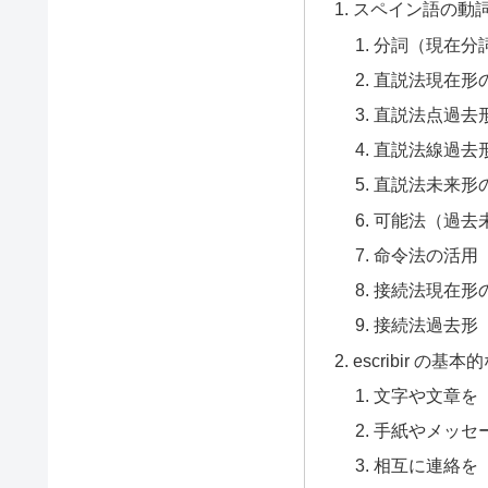
スペイン語の動詞 e
分詞（現在分
直説法現在形
直説法点過去
直説法線過去
直説法未来形
可能法（過去
命令法の活用
接続法現在形
接続法過去形（
escribir の
文字や文章を
手紙やメッセ
相互に連絡を「取