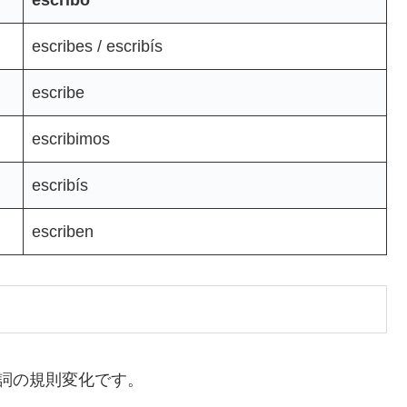
escribo
escribes / escribís
escribe
escribimos
escribís
escriben
動詞の規則変化です。