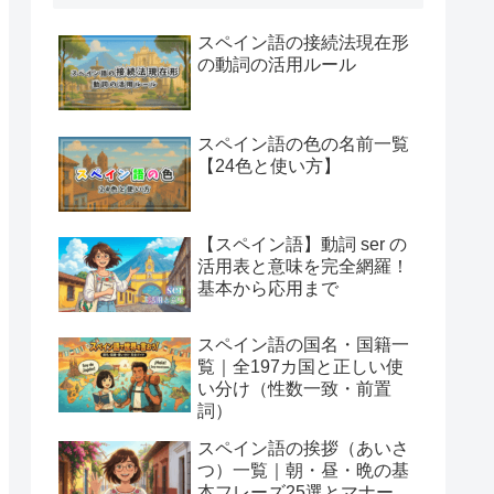
スペイン語の接続法現在形
の動詞の活用ルール
スペイン語の色の名前一覧
【24色と使い方】
【スペイン語】動詞 ser の
活用表と意味を完全網羅！
基本から応用まで
スペイン語の国名・国籍一
覧｜全197カ国と正しい使
い分け（性数一致・前置
詞）
スペイン語の挨拶（あいさ
つ）一覧｜朝・昼・晩の基
本フレーズ25選とマナー