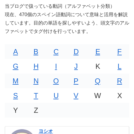
当ブログで扱っている動詞（アルファベット分類）
現在、470個のスペイン語動詞について意味と活用を解説
しています。目的の単語を探しやすいよう、頭文字のアル
ファベットでタグ付けを行っています。
A
B
C
D
E
F
G
H
I
J
K
L
M
N
O
P
Q
R
S
T
U
V
W
X
Y
Z
ヨシオ