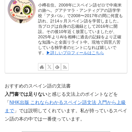
小樽在住。2008年にスペイン語ゼロで中南米
の旅へ。グアテマラ・アンティグアの語学学
校「アタバル」で2008〜2017年の間に何度も
訪れ、計14ヶ月スペイン語を学習しました。
当ブログは自身の忘備録として2016年に開
設。その後10年近く放置していましたが、
2025年よりAIを相棒に過去の記録をより正確
な知識へと全面リライト中。現地で四苦八苦
している独学者のヒントになれば嬉しいで
す。
▶詳しいプロフィールはこちら
おすすめのスペイン語の文法書
入門書では足りない
と感じる文法上のポイントなどを
「
NHK出版 これならわかるスペイン語文法 入門から上級
まで
」では説明してくれています。私が持っているスペイ
ン語の本の中では一番使っています。