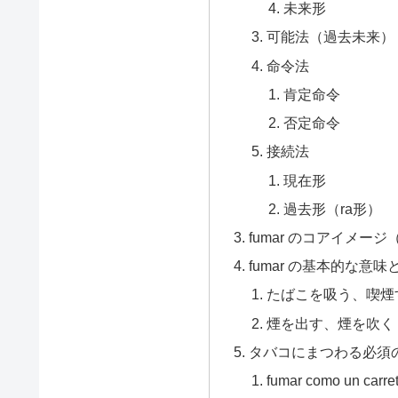
未来形
可能法（過去未来）
命令法
肯定命令
否定命令
接続法
現在形
過去形（ra形）
fumar のコアイメー
fumar の基本的な意
たばこを吸う、喫煙
煙を出す、煙を吹く
タバコにまつわる必須
fumar como un 