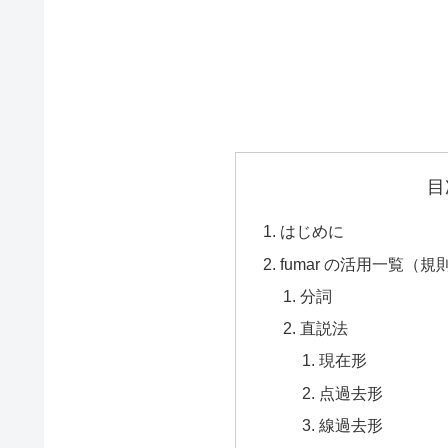
目
はじめに
fumar の活用一覧（
分詞
直説法
現在形
点過去形
線過去形