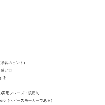
ジ（学習のヒント）
味と使い方
する
の実用フレーズ・慣用句
carretero（ヘビースモーカーである）