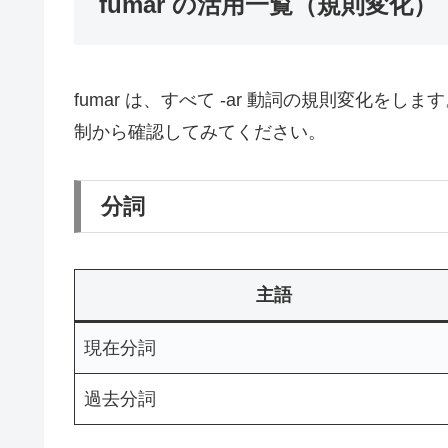
fumar の活用一覧（規則変化）
fumar は、すべて -ar 動詞の規則変化
制から確認してみてください。
分詞
主語
現在分詞
過去分詞