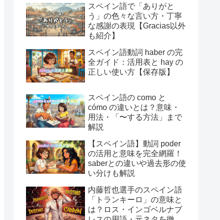
スペイン語で「ありがと
う」の色々な言い方・丁寧
な感謝の表現【Gracias以外
も紹介】
スペイン語動詞 haber の完
全ガイド：活用表と hay の
正しい使い方【保存版】
スペイン語の como と
cómo の違いとは？意味・
用法・「〜する方法」まで
解説
【スペイン語】動詞 poder
の活用と意味を完全網羅！
saberとの違いや過去形の使
い分けも解説
内藤哲也選手のスペイン語
「トランキーロ」の意味と
は？ロス・インゴベルナブ
レスの用語・元ネタを徹底