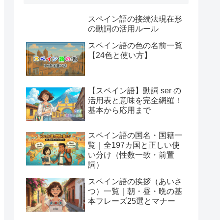
スペイン語の接続法現在形
の動詞の活用ルール
スペイン語の色の名前一覧
【24色と使い方】
【スペイン語】動詞 ser の
活用表と意味を完全網羅！
基本から応用まで
スペイン語の国名・国籍一
覧｜全197カ国と正しい使
い分け（性数一致・前置
詞）
スペイン語の挨拶（あいさ
つ）一覧｜朝・昼・晩の基
本フレーズ25選とマナー