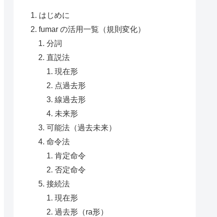
はじめに
fumar の活用一覧（規則変化）
分詞
直説法
現在形
点過去形
線過去形
未来形
可能法（過去未来）
命令法
肯定命令
否定命令
接続法
現在形
過去形（ra形）