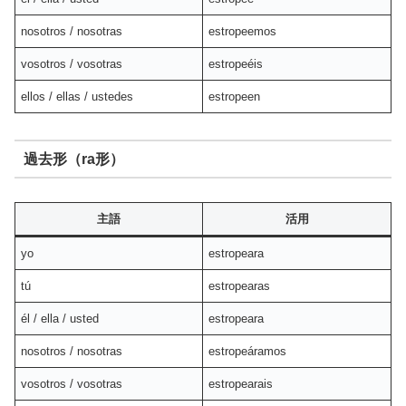
nosotros / nosotras
estropeemos
vosotros / vosotras
estropeéis
ellos / ellas / ustedes
estropeen
過去形（ra形）
主語
活用
yo
estropeara
tú
estropearas
él / ella / usted
estropeara
nosotros / nosotras
estropeáramos
vosotros / vosotras
estropearais