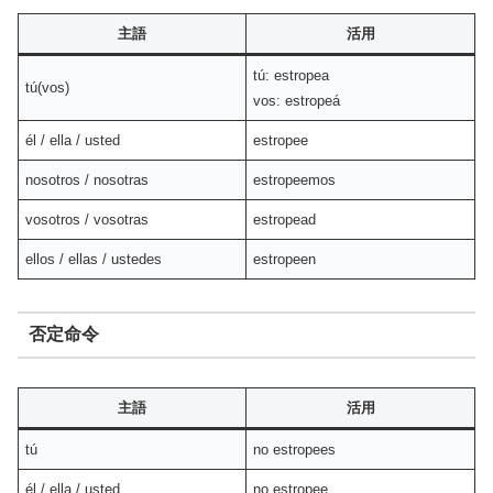
主語
活用
tú: estropea
tú(vos)
vos: estropeá
él / ella / usted
estropee
nosotros / nosotras
estropeemos
vosotros / vosotras
estropead
ellos / ellas / ustedes
estropeen
否定命令
主語
活用
tú
no estropees
él / ella / usted
no estropee