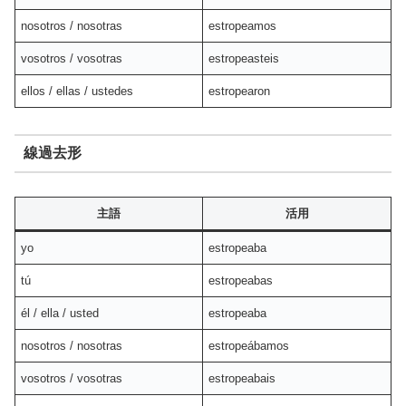
nosotros / nosotras
estropeamos
vosotros / vosotras
estropeasteis
ellos / ellas / ustedes
estropearon
線過去形
主語
活用
yo
estropeaba
tú
estropeabas
él / ella / usted
estropeaba
nosotros / nosotras
estropeábamos
vosotros / vosotras
estropeabais