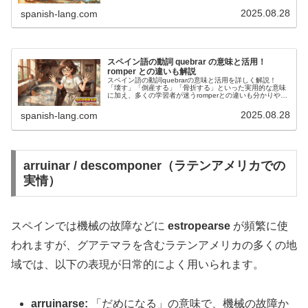
介。中南米（グアテマラ等）で重要な類義語「quebrar」
との違いも分かりやすく解説します。
2025.08.28
spanish-lang.com
スペイン語の動詞 quebrar の意味と活用！
romper との違いも解説
スペイン語の動詞quebrarの意味と活用を詳しく解説！
「壊す」「倒産する」「骨折する」といった実用的な意味
に加え、多くの学習者が迷うromperとの違いも分かりやす
く説明します。グアテマラでの失敗談も交え、ラテンアメ
リカの日常会話で使える生きたスペイン語をお届けしま
2025.08.28
spanish-lang.com
す。
arruinar / descomponer（ラテンアメリカでの
実情）
スペインでは機械の故障などに
estropearse
が頻繁に使
われますが、グアテマラを含むラテンアメリカの多くの地
域では、以下の表現が日常的によく用いられます。
arruinarse:
「だめになる」の意味で、機械の故障か