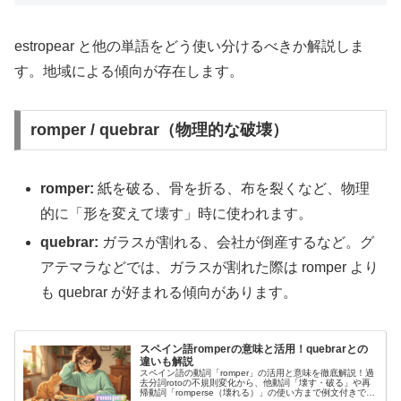
estropear と他の単語をどう使い分けるべきか解説しま
す。地域による傾向が存在します。
romper / quebrar（物理的な破壊）
romper:
紙を破る、骨を折る、布を裂くなど、物理
的に「形を変えて壊す」時に使われます。
quebrar:
ガラスが割れる、会社が倒産するなど。グ
アテマラなどでは、ガラスが割れた際は romper より
も quebrar が好まれる傾向があります。
スペイン語romperの意味と活用！quebrarとの
違いも解説
スペイン語の動詞「romper」の活用と意味を徹底解説！過
去分詞rotoの不規則変化から、他動詞「壊す・破る」や再
帰動詞「romperse（壊れる）」の使い方まで例文付きで紹