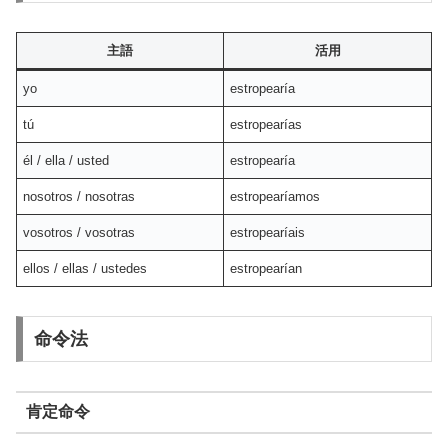
主語
活用
yo
estropearía
tú
estropearías
él / ella / usted
estropearía
nosotros / nosotras
estropearíamos
vosotros / vosotras
estropearíais
ellos / ellas / ustedes
estropearían
命令法
肯定命令