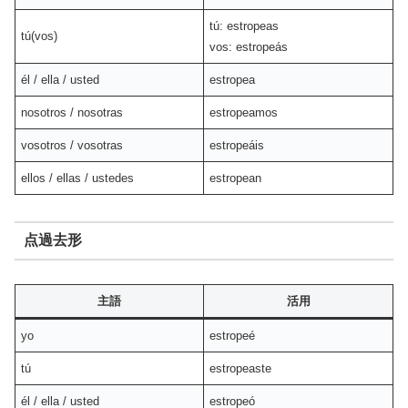
tú: estropeas
tú(vos)
vos: estropeás
él / ella / usted
estropea
nosotros / nosotras
estropeamos
vosotros / vosotras
estropeáis
ellos / ellas / ustedes
estropean
点過去形
主語
活用
yo
estropeé
tú
estropeaste
él / ella / usted
estropeó