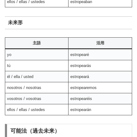
ellos / ellas / ustedes
estropeaban
未来形
主語
活用
yo
estropearé
tú
estropearás
él / ella / usted
estropeará
nosotros / nosotras
estropearemos
vosotros / vosotras
estropearéis
ellos / ellas / ustedes
estropearán
可能法（過去未来）