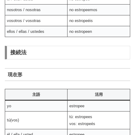
nosotros / nosotras
no estropeemos
vosotros / vosotras
no estropeéis
ellos / ellas / ustedes
no estropeen
接続法
現在形
主語
活用
yo
estropee
tú: estropees
tú(vos)
vos: estropeés
él / ella / usted
estropee