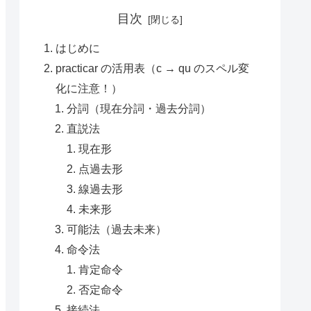
目次
はじめに
practicar の活用表（c → qu のスペル変
化に注意！）
分詞（現在分詞・過去分詞）
直説法
現在形
点過去形
線過去形
未来形
可能法（過去未来）
命令法
肯定命令
否定命令
接続法