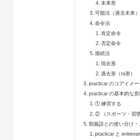
未来形
可能法（過去未来）
命令法
肯定命令
否定命令
接続法
現在形
過去形（ra形）
practicar のコアイメ
practicar の基本的
① 練習する
② （スポーツ・習
類義語との使い分け・
practicar と entre