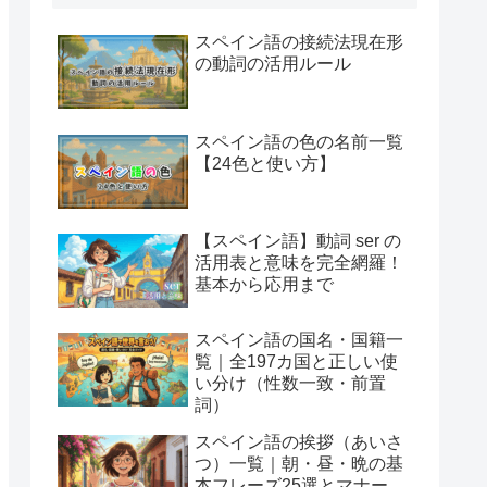
スペイン語の接続法現在形
の動詞の活用ルール
スペイン語の色の名前一覧
【24色と使い方】
【スペイン語】動詞 ser の
活用表と意味を完全網羅！
基本から応用まで
スペイン語の国名・国籍一
覧｜全197カ国と正しい使
い分け（性数一致・前置
詞）
スペイン語の挨拶（あいさ
つ）一覧｜朝・昼・晩の基
本フレーズ25選とマナー