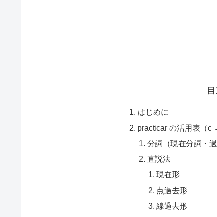
目
はじめに
practicar の活用表
分詞（現在分詞・過
直説法
現在形
点過去形
線過去形