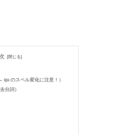
次
（c → qu のスペル変化に注意！）
去分詞）