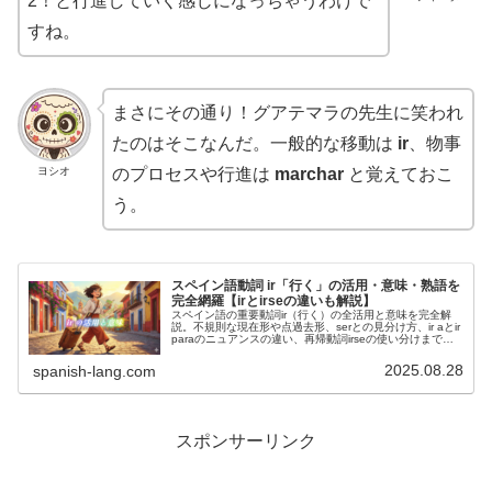
2！と行進していく感じになっちゃうわけで
すね。
まさにその通り！グアテマラの先生に笑われ
たのはそこなんだ。一般的な移動は
ir
、物事
ヨシオ
のプロセスや行進は
marchar
と覚えておこ
う。
スペイン語動詞 ir「行く」の活用・意味・熟語を
完全網羅【irとirseの違いも解説】
スペイン語の重要動詞ir（行く）の全活用と意味を完全解
説。不規則な現在形や点過去形、serとの見分け方、ir aとir
paraのニュアンスの違い、再帰動詞irseの使い分けまで網
羅。ラテンアメリカの実践的な用法も詳しく紹介します。
2025.08.28
spanish-lang.com
スポンサーリンク