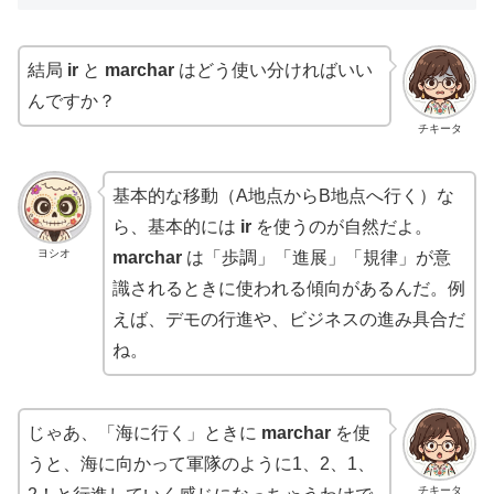
結局
ir
と
marchar
はどう使い分ければいい
んですか？
チキータ
基本的な移動（A地点からB地点へ行く）な
ら、基本的には
ir
を使うのが自然だよ。
ヨシオ
marchar
は「歩調」「進展」「規律」が意
識されるときに使われる傾向があるんだ。例
えば、デモの行進や、ビジネスの進み具合だ
ね。
じゃあ、「海に行く」ときに
marchar
を使
うと、海に向かって軍隊のように1、2、1、
チキータ