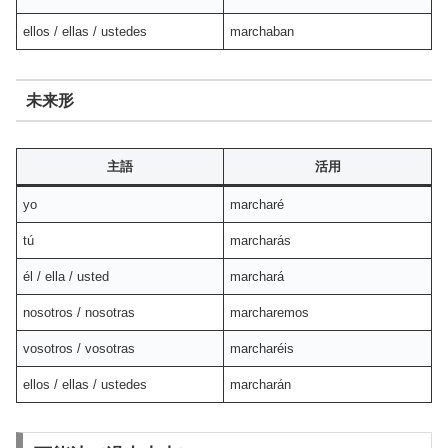
ellos / ellas / ustedes
marchaban
未来形
主語
活用
yo
marcharé
tú
marcharás
él / ella / usted
marchará
nosotros / nosotras
marcharemos
vosotros / vosotras
marcharéis
ellos / ellas / ustedes
marcharán