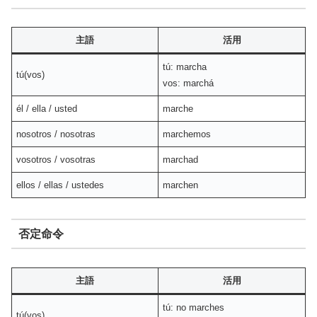
主語
活用
tú: marcha
tú(vos)
vos: marchá
él / ella / usted
marche
nosotros / nosotras
marchemos
vosotros / vosotras
marchad
ellos / ellas / ustedes
marchen
否定命令
主語
活用
tú: no marches
tú(vos)