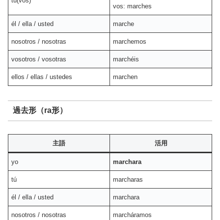
tú(vos)
vos: marches
él / ella / usted
marche
nosotros / nosotras
marchemos
vosotros / vosotras
marchéis
ellos / ellas / ustedes
marchen
過去形（ra形）
主語
活用
yo
marchara
tú
marcharas
él / ella / usted
marchara
nosotros / nosotras
marcháramos