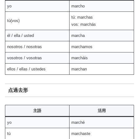
yo
marcho
tú: marchas
tú(vos)
vos: marchás
él / ella / usted
marcha
nosotros / nosotras
marchamos
vosotros / vosotras
marcháis
ellos / ellas / ustedes
marchan
点過去形
主語
活用
yo
marché
tú
marchaste