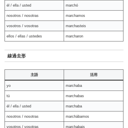
él / ella / usted
marchó
nosotros / nosotras
marchamos
vosotros / vosotras
marchasteis
ellos / ellas / ustedes
marcharon
線過去形
主語
活用
yo
marchaba
tú
marchabas
él / ella / usted
marchaba
nosotros / nosotras
marchábamos
vosotros / vosotras
marchabais