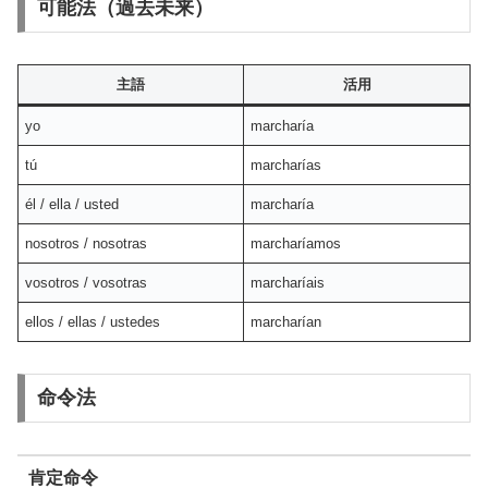
可能法（過去未来）
主語
活用
yo
marcharía
tú
marcharías
él / ella / usted
marcharía
nosotros / nosotras
marcharíamos
vosotros / vosotras
marcharíais
ellos / ellas / ustedes
marcharían
命令法
肯定命令