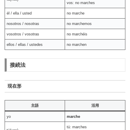
vos: no marches
él / ella / usted
no marche
nosotros / nosotras
no marchemos
vosotros / vosotras
no marchéis
ellos / ellas / ustedes
no marchen
接続法
現在形
主語
活用
yo
marche
tú: marches