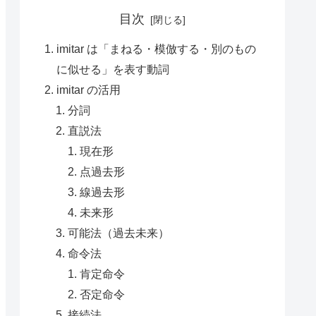
目次
imitar は「まねる・模倣する・別のもの
に似せる」を表す動詞
imitar の活用
分詞
直説法
現在形
点過去形
線過去形
未来形
可能法（過去未来）
命令法
肯定命令
否定命令
接続法