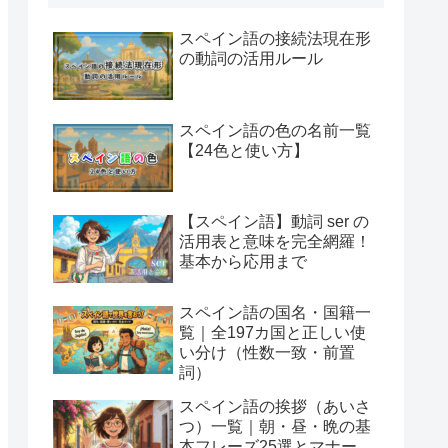
スペイン語の接続法現在形
の動詞の活用ルール
スペイン語の色の名前一覧
【24色と使い方】
【スペイン語】動詞 ser の
活用表と意味を完全網羅！
基本から応用まで
スペイン語の国名・国籍一
覧｜全197カ国と正しい使
い分け（性数一致・前置
詞）
スペイン語の挨拶（あいさ
つ）一覧｜朝・昼・晩の基
本フレーズ25選とマナー