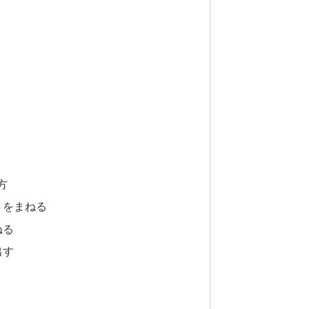
方
さをまねる
ねる
出す