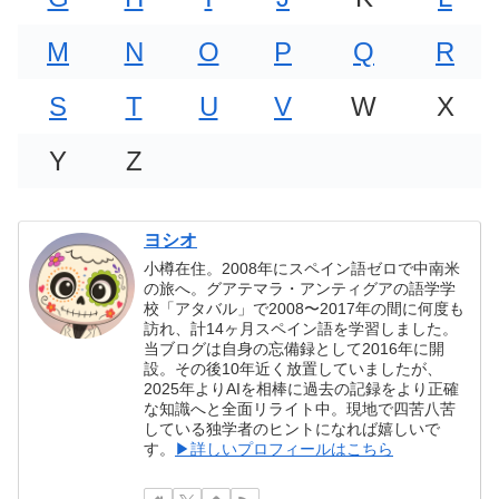
M
N
O
P
Q
R
S
T
U
V
W
X
Y
Z
ヨシオ
小樽在住。2008年にスペイン語ゼロで中南米
の旅へ。グアテマラ・アンティグアの語学学
校「アタバル」で2008〜2017年の間に何度も
訪れ、計14ヶ月スペイン語を学習しました。
当ブログは自身の忘備録として2016年に開
設。その後10年近く放置していましたが、
2025年よりAIを相棒に過去の記録をより正確
な知識へと全面リライト中。現地で四苦八苦
している独学者のヒントになれば嬉しいで
す。
▶詳しいプロフィールはこちら