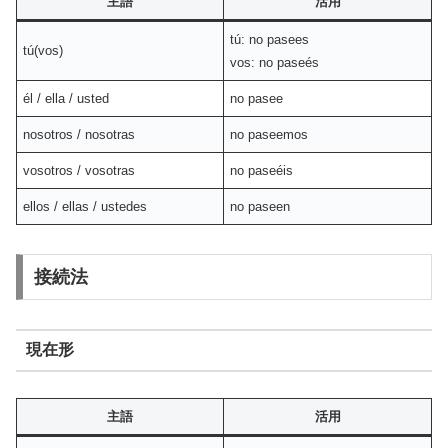
主語
活用
tú: no pasees
tú(vos)
vos: no paseés
él / ella / usted
no pasee
nosotros / nosotras
no paseemos
vosotros / vosotras
no paseéis
ellos / ellas / ustedes
no paseen
接続法
現在形
主語
活用