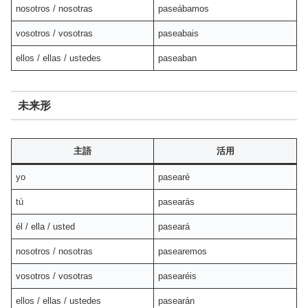
nosotros / nosotras
paseábamos
vosotros / vosotras
paseabais
ellos / ellas / ustedes
paseaban
未来形
主語
活用
yo
pasearé
tú
pasearás
él / ella / usted
paseará
nosotros / nosotras
pasearemos
vosotros / vosotras
pasearéis
ellos / ellas / ustedes
pasearán