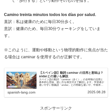
て「歩行する」という動作そのものを指す。
Camino treinta minutos todos los días por salud.
直訳：私は健康のために毎日30分歩く。
意訳：健康のため、毎日30分ウォーキングをしていま
す。
※このように、運動や移動という物理的動作に焦点が当た
る場合は caminar を使用するのが正解です。
【スペイン語】動詞 caminar の活用と意味は？
andarとの違いも解説
スペイン語の動詞「caminar（歩く）」の全時制の活用と
基本的な意味、使い方を例文付きで解説します。学習者が
迷いやすい類義語「andar」との明確な違いや、中南米
（特にグアテマラ）でのリアルなニュアンスも紹介。実践
的なスペイン語習得に役立つ構成です。
2025.08.28
spanish-lang.com
スポンサーリンク