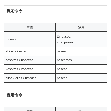
肯定命令
主語
活用
tú: pasea
tú(vos)
vos: paseá
él / ella / usted
pasee
nosotros / nosotras
paseemos
vosotros / vosotras
pasead
ellos / ellas / ustedes
paseen
否定命令