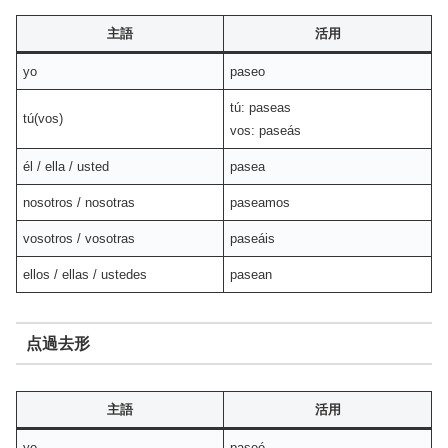
主語
活用
yo
paseo
tú: paseas
tú(vos)
vos: paseás
él / ella / usted
pasea
nosotros / nosotras
paseamos
vosotros / vosotras
paseáis
ellos / ellas / ustedes
pasean
点過去形
主語
活用
yo
paseé