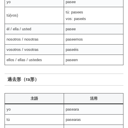
yo
pasee
tú: pasees
tú(vos)
vos: paseés
él / ella / usted
pasee
nosotros / nosotras
paseemos
vosotros / vosotras
paseéis
ellos / ellas / ustedes
paseen
過去形（ra形）
主語
活用
yo
paseara
tú
pasearas