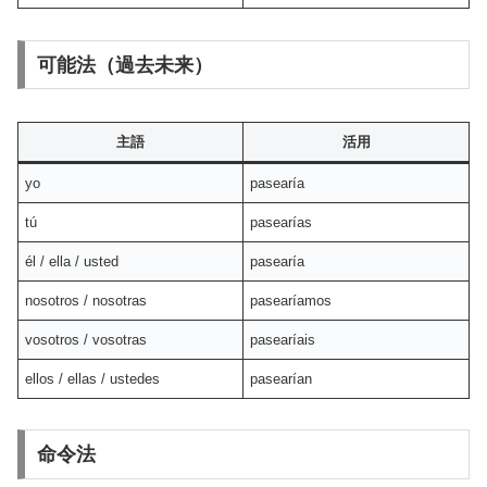
可能法（過去未来）
主語
活用
yo
pasearía
tú
pasearías
él / ella / usted
pasearía
nosotros / nosotras
pasearíamos
vosotros / vosotras
pasearíais
ellos / ellas / ustedes
pasearían
命令法