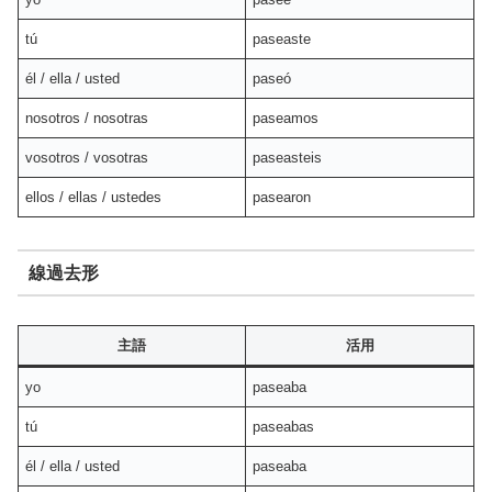
tú
paseaste
él / ella / usted
paseó
nosotros / nosotras
paseamos
vosotros / vosotras
paseasteis
ellos / ellas / ustedes
pasearon
線過去形
主語
活用
yo
paseaba
tú
paseabas
él / ella / usted
paseaba